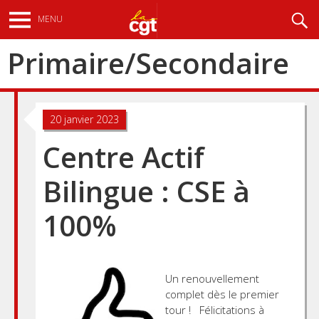
Aller
Recherche
MENU
au
contenu
Primaire/Secondaire
principal
20 janvier 2023
Centre Actif
Bilingue : CSE à
100%
Un renouvellement
complet dès le premier
tour ! Félicitations à