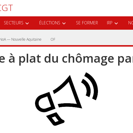
CGT
SECTEURS
ÉLECTIONS
SE FORMER
IRP
NO
NoA — Nouvelle Aquitaine
OF
e à plat du chômage par