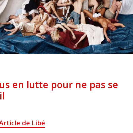
s en lutte pour ne pas se
il
Article de Libé