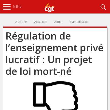
Aller
Recherche
MENU
au
contenu
principal
À La Une
Actualités
Actus
Financiarisation
Régulation de
l’enseignement privé
lucratif : Un projet
de loi mort-né