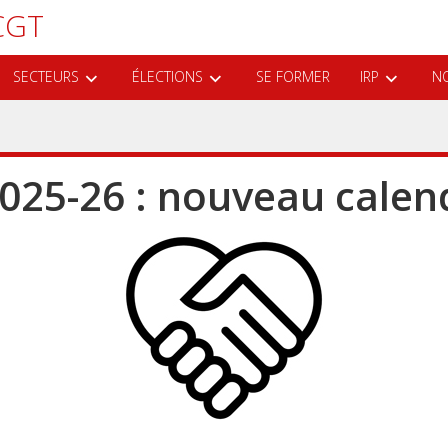
CGT
SECTEURS
ÉLECTIONS
SE FORMER
IRP
NO
025-26 : nouveau calen