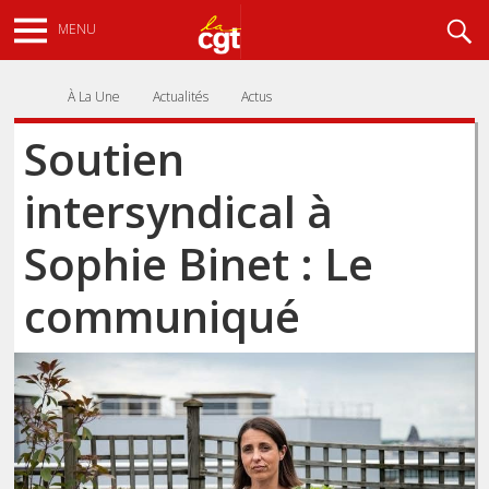
Aller
Recherche
MENU
au
contenu
principal
À La Une
Actualités
Actus
Soutien
intersyndical à
Sophie Binet : Le
communiqué