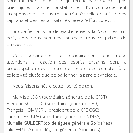
Nous l’affirmons, « Les rats quittent le navire », n’est pas
une injure, mais le constat amer d’un comportement
irresponsable. Elle illustre une réalité : celle de la fuite des
capitaux et des responsabilités face à l’effort collectif.
Si qualifier ainsi la déloyauté envers la Nation est un
délit, alors nous sommes toutes et tous coupables de
clairvoyance.
C’est sereinement et solidairement que nous
attendons la réaction des esprits chagrins, dont la
préoccupation devrait être de rendre des comptes à la
collectivité plutôt que de bâillonner la parole syndicale.
Nous faisons nôtre cette liberté de ton.
Marylise LÉON (secrétaire générale de la CFDT)
Frédéric SOUILLOT (secrétaire général de FO)
François HOMMERIL (président de la CFE CGC)
Laurent ESCURE (secrétaire général de l’UNSA)
Murielle GUILBERT (co-déléguée générale Solidaires)
Julie FERRUA (co-déléguée générale Solidaires)